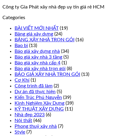
Công ty Gia Phát xây nhà đẹp uy tín giá rẻ HCM
Categories
BÀI VIẾT MỚI NHẤT
(19)
Bảng giá xây dựng
(24)
BẢNG XÂY NHÀ TRỌN GÓI
(16)
Bao bì
(13)
Báo giá xây dựng nhà
(34)
Báo giá xây nhà 3 tầng
(5)
Báo giá xây nhà cấp 4
(1)
Báo giá xây nhà trọn gói
(8)
BÁO GIÁ XÂY NHÀ TRỌN GÓI
(13)
Cơ Khí
(1)
Công trình đã làm
(2)
Dự án đã thực hiện
(5)
Kiến Trúc Phú Nguyễn
(39)
Kinh Nghiệm Xây Dựng
(39)
KỸ THUẬT XÂY DỰNG
(11)
Nhà đẹp 2023
(6)
Nội thất
(46)
Phong thuỷ xây nhà
(7)
Style
(7)