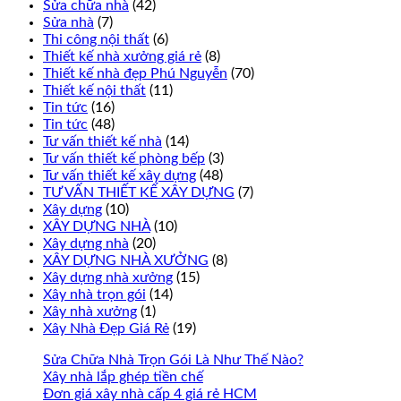
Sửa chữa nhà
(42)
Sửa nhà
(7)
Thi công nội thất
(6)
Thiết kế nhà xưởng giá rẻ
(8)
Thiết kế nhà đẹp Phú Nguyễn
(70)
Thiết kế nội thất
(11)
Tin tức
(16)
Tin tức
(48)
Tư vấn thiết kế nhà
(14)
Tư vấn thiết kế phòng bếp
(3)
Tư vấn thiết kế xây dựng
(48)
TƯ VẤN THIẾT KẾ XÂY DỰNG
(7)
Xây dựng
(10)
XÂY DỰNG NHÀ
(10)
Xây dựng nhà
(20)
XÂY DỰNG NHÀ XƯỞNG
(8)
Xây dựng nhà xưởng
(15)
Xây nhà trọn gói
(14)
Xây nhà xưởng
(1)
Xây Nhà Đẹp Giá Rẻ
(19)
Sửa Chữa Nhà Trọn Gói Là Như Thế Nào?
Xây nhà lắp ghép tiền chế
Đơn giá xây nhà cấp 4 giá rẻ HCM