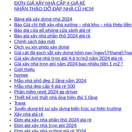
ĐƠN GIÁ XÂY NHÀ CẤP 4 GIÁ RẺ
NHẬN THÁO DỠ ĐẬP NHÀ CŨ HCM
Bảng giá xây dựng nhà 2024
Báo Giá chi tiết xây nhà xưởng – nhà kho – nhà thép tiề
Báo giá cửa gỗ phòng cửa sảnh giá rẻ
Báo giá xây nhà phần thô 2024 giá rẻ
Chính sách bảo mật
Dịch vụ xin phép xây dựng
Giá cát đá gạch sắt xây dưng hôm nay [ngay]/[thang]/[n
Giá xây dựng nhà trọn gói 4.6 tr/m2 năm 2024 giá rẻ
Giá xây nhà trọn gói năm 2024 bao nhiêu tiền 1 m2 ?
Giới thiệu
homee
Mẫu nhà phố đẹp 2 tầng năm 2024
Mẫu nhà đẹp cấp 4 giá rẻ 500
Phần mềm revit 2024 gg driver
Thiết kế nội thất nhà ống hiện đại 5 tầng
Trang
Tuyển dụng kỹ sư xây dựng kiến trúc sư hiện trường
Xây nhà giá rẻ
Đơn giá xây nhà phần thô 2024 giá rẻ
Đơn giá xây nhà trọn gói 2024
Đơn giá xây nhà xưởng giá rẻ 2024