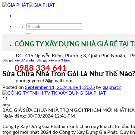
Skip
to
content
CÔNG TY XÂY DỰNG NHÀ GIÁ RẺ TẠI 
ĐC: 416 Nguyễn Kiệm, Phường 3, Quận Phú Nhuận, T
Báo giá xây dựng nhà
,
Báo giá xây nhà 3 tầng
0988 334 641
Sửa Chữa Nhà Trọn Gói Là Như Thế Nào
phunguyenxd2@gmail.com
Posted on
September 11, 2024
June 1, 2025
by
giaphat2
11
Sep
BÁO GIÁ SỬA CHỮA NHÀ TRỌN GÓI TPHCM MỚI NHẤT NĂ
Ngày đăng: 30/08/2024 12:41 PM
Công ty Xây Dựng Gia Phát xin kính chào quý khách, lời đầu t
trọn gói mới nhất 2024 do Công ty Xây Dựng Gia Phát. Quý kh